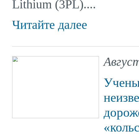
Lithium (3PL)....
Читайте далее
Авгус
Учены
неизв
дороже
«коль