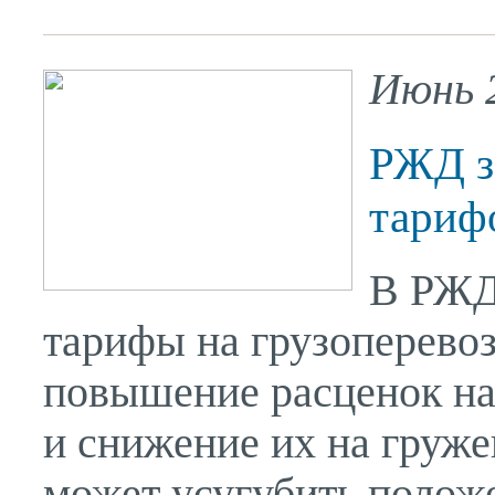
Июнь 
РЖД з
тарифо
В РЖД
тарифы на грузоперево
повышение расценок на
и снижение их на груже
может усугубить полож