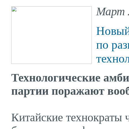
Март 2
Новый
по ра
технол
Технологические амб
партии поражают воо
Китайские технократы ч