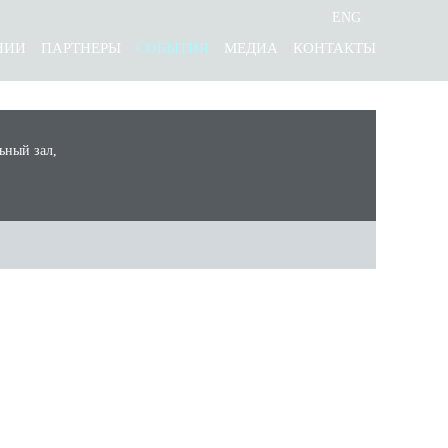
ENG
НИИ
ПАРТНЕРЫ
СОБЫТИЯ
МЕДИА
КОНТАКТЫ
ьный зал,
 д. 43
авелецкая)